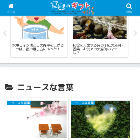
由来・歴史・豆知識
四季の言葉（夏）
四
ホーム
検索
！
水中コイン落としの確率を上げる
初盆を欠席する時の手紙の文例・
夏
語
コツは、指の離し方にあった！
香典・お供えの欠席時のマナー
会
は？
祭
ニュースな言葉
ニュースな言葉
ニュースな言葉