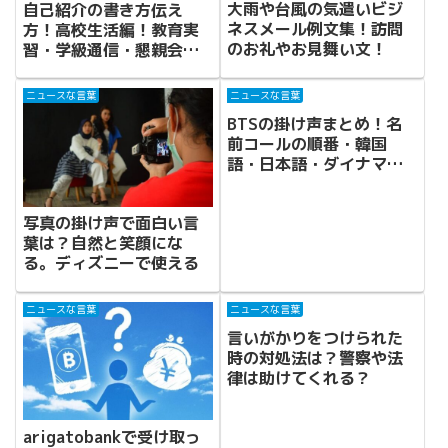
大雨や台風の気遣いビジ
自己紹介の書き方伝え
ネスメール例文集！訪問
方！高校生活編！教育実
のお礼やお見舞い文！
習・学級通信・懇親会・
保護者会
ニュースな言葉
ニュースな言葉
BTSの掛け声まとめ！名
前コールの順番・韓国
語・日本語・ダイナマイ
トや人気曲！
写真の掛け声で面白い言
葉は？自然と笑顔にな
る。ディズニーで使える
ニュースな言葉
ニュースな言葉
言いがかりをつけられた
時の対処法は？警察や法
律は助けてくれる？
arigatobankで受け取っ