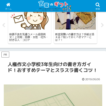
仕事・職場の言葉
四季の言葉（夏）
仕
ホーム
検索
す
体調不良を気遣うメール返信例
新盆見舞いの書き方は？手紙は添
休
や
文！上司宛・同僚・女性・社外・
える？知っておくべきマナーと
季
好きな人・コロナ
は？！
帰
PR
人権作文小学校3年生向けの書き方ガイ
ド！おすすめテーマとスラスラ書くコツ！
2019.06.06