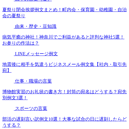
夏祭り閉会挨拶例文まとめ！町内会・保育園・幼稚園・自治
会の夏祭り
由来・歴史・豆知識
病気平癒の神社！神奈川でご利益があると評判な神社5選！
お参りの作法は？
LINEメッセージ例文
地震後に相手を気遣うビジネスメール例文集【社内・取引先
宛】
仕事・職場の言葉
博物館実習のお礼状の書き方！封筒の宛名はどうする？宛先
別例文3選！
スポーツの言葉
部活の遅刻言い訳例文10選！大事な試合の日に遅刻したらど
うする？