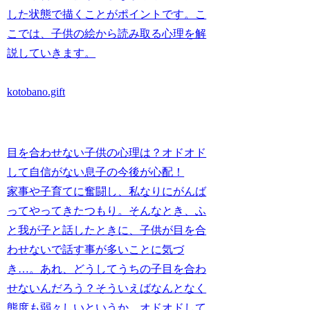
した状態で描くことがポイントです。こ
こでは、子供の絵から読み取る心理を解
説していきます。
kotobano.gift
目を合わせない子供の心理は？オドオド
して自信がない息子の今後が心配！
家事や子育てに奮闘し、私なりにがんば
ってやってきたつもり。そんなとき、ふ
と我が子と話したときに、子供が目を合
わせないで話す事が多いことに気づ
き…。あれ、どうしてうちの子目を合わ
せないんだろう？そういえばなんとなく
態度も弱々しいというか、オドオドして