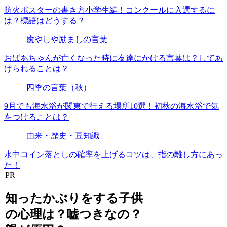
防火ポスターの書き方小学生編！コンクールに入選するに
は？標語はどうする？
癒やしや励ましの言葉
おばあちゃんが亡くなった時に友達にかける言葉は？してあ
げられることは？
四季の言葉（秋）
9月でも海水浴が関東で行える場所10選！初秋の海水浴で気
をつけることは？
由来・歴史・豆知識
水中コイン落としの確率を上げるコツは、指の離し方にあっ
た！
PR
知ったかぶりをする子供
の心理は？嘘つきなの？