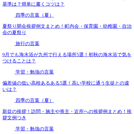
基準は？簡単に書くコツは？
四季の言葉（夏）
夏祭り開会挨拶例文まとめ！町内会・保育園・幼稚園・自治
会の夏祭り
旅行の言葉
9月でも海水浴が九州で行える場所5選！初秋の海水浴で気を
つけることは？
学習・勉強の言葉
偏差値の低い高校あるある5選！高い学校に通う生徒との違
いは？
四季の言葉（夏）
新盆の挨拶！訪問・施主や喪主・近所への挨拶例まとめ！挨
拶文例つき
学習・勉強の言葉