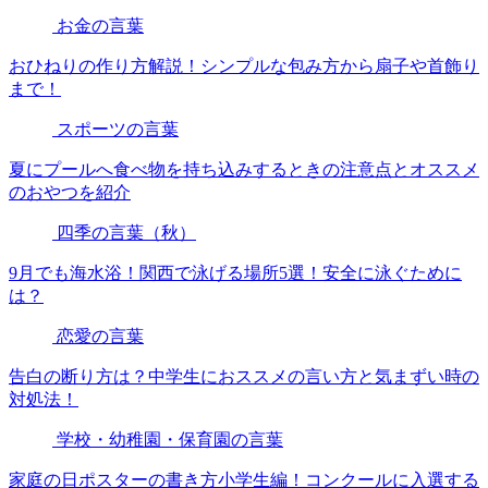
お金の言葉
おひねりの作り方解説！シンプルな包み方から扇子や首飾り
まで！
スポーツの言葉
夏にプールへ食べ物を持ち込みするときの注意点とオススメ
のおやつを紹介
四季の言葉（秋）
9月でも海水浴！関西で泳げる場所5選！安全に泳ぐために
は？
恋愛の言葉
告白の断り方は？中学生におススメの言い方と気まずい時の
対処法！
学校・幼稚園・保育園の言葉
家庭の日ポスターの書き方小学生編！コンクールに入選する