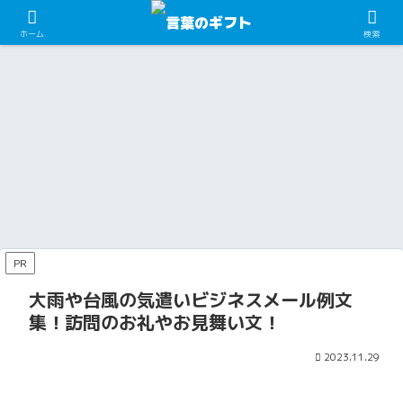
癒やしや励ましの言葉
学習・勉強の言葉
学習・勉強の言葉
仕事・職場の言葉
由来・歴史・豆知識
四季の言葉（夏）
四季の言葉（秋）
ホーム
検索
おば
偏差
防火
人権
水中
夏祭
9月で
あち
値の
ポス
標語
コイ
り閉
も海
ゃん
低い
ター
はど
ン落
会挨
水浴
が亡
高校
の書
のよ
とし
拶例
が関
くな
ある
き方
うに
の確
文ま
東で
四季の言葉（夏）
四季の言葉（夏）
旅行の言葉
スポーツの言葉
恋愛の言葉
LINEメッセージ例文
仕事・職場の言葉
った
ある5
小学
作れ
率を
と
行え
時に
選！
生
ばい
上げ
め！
る場
初盆
夏祭
9月で
夏に
告白
地震
博物
友達
高い
編！
い
るコ
町内
所10
を欠
り開
も海
プー
の断
後に
館実
にか
学校
コン
の？
ツ
会・
選！
席す
会挨
水浴
ルへ
り方
相手
習の
ける
に通
クー
職場
は、
保育
初秋
る時
拶例
が九
食べ
は？
を気
お礼
言葉
う生
ルに
での
指の
園・
の海
の手
文ま
州で
物を
中学
遣う
状の
は？
徒と
入選
ハラ
離し
幼稚
水浴
四季の言葉（夏）
お金の言葉
スポーツの言葉
四季の言葉（秋）
学校・幼稚園・保育園の言葉
由来・歴史・豆知識
紙の
と
行え
持ち
生に
ビジ
書き
して
の違
する
スメ
方に
園・
で気
文
め！
る場
込み
おス
ネス
方！
あげ
い
に
ント
あっ
自治
をつ
新盆
おひ
部活
9月で
家庭
病気
例・
町内
所5
する
スメ
メー
封筒
られ
は？
は？
防止
た！
会の
ける
の挨
ねり
の遅
も海
の日
平癒
香
会・
選！
とき
の言
ル例
の宛
るこ
標語
をテ
夏祭
こと
拶！
の作
刻言
水
ポス
の神
典・
保育
初秋
の注
い方
文集
名は
と
はど
ーマ
り
は？
訪
り方
い訳
浴！
ター
社！
お供
園・
の海
意点
と気
【社
どう
は？
うす
に考
問・
解
例文
関西
の書
神奈
えの
幼稚
水浴
とオ
まず
内・
す
る？
えて
施主
説！
10
で泳
き方
川で
欠席
園・
で気
スス
い時
取引
る？
みよ
や喪
シン
選！
げる
小学
ご利
時の
自治
をつ
メの
の対
先
宛先
う！
PR
主・
プル
大事
場所5
生
益が
マナ
会の
ける
おや
処
宛】
別例
近所
な包
な試
選！
編！
ある
ー
夏祭
こと
つを
法！
文3
への
み方
合の
安全
コン
と評
は？
り
は？
紹介
選！
大雨や台風の気遣いビジネスメール例文
挨拶
から
日に
に泳
クー
判な
例ま
扇子
遅刻
ぐた
ルに
神社5
集！訪問のお礼やお見舞い文！
と
や首
した
めに
入選
選！
め！
飾り
らど
は？
する
お参
挨拶
ま
うす
基準
りの
文例
で！
る？
は？
作法
2023.11.29
つき
簡単
は？
に書
くコ
ツ