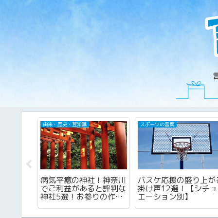
仕事・職場の言葉
お金の言葉
問・施主
博物館実習のお礼状の書
おひねりの作り方解説
の挨拶例
き方！封筒の宛名はどう
シンプルな包み方から
例つき
する？宛先別例文3選！
子や首飾りまで！