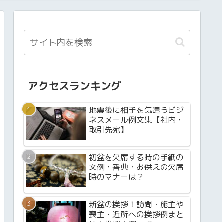
アクセスランキング
地震後に相手を気遣うビジ
ネスメール例文集【社内・
取引先宛】
初盆を欠席する時の手紙の
文例・香典・お供えの欠席
時のマナーは？
新盆の挨拶！訪問・施主や
喪主・近所への挨拶例まと