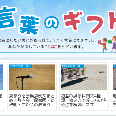
学習・勉強の言葉
学校・幼稚園・保育園の言葉
！
防火ポスターの書き方小
家庭の日ポスターの書き
扇
学生編！コンクールに入
方小学生編！コンクール
選するには？標語はどう
に入選する基準は？簡単
する？
に書くコツは？