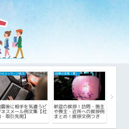
由来・歴史・豆知識
四季の言葉（夏）
四季の言葉
水中コイン落としの確率
新盆見舞いの書き方は？
9月で
を上げるコツは、指の離
手紙は添える？知ってお
行える場
し方にあった！
くべきマナーとは？！
の海水
とは？