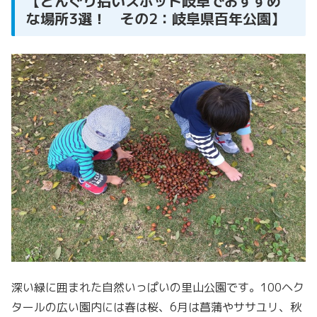
【どんぐり拾いスポット岐阜でおすすめ
な場所3選！ その2：岐阜県百年公園】
深い緑に囲まれた自然いっぱいの里山公園です。100ヘク
タールの広い園内には春は桜、6月は菖蒲やササユリ、秋