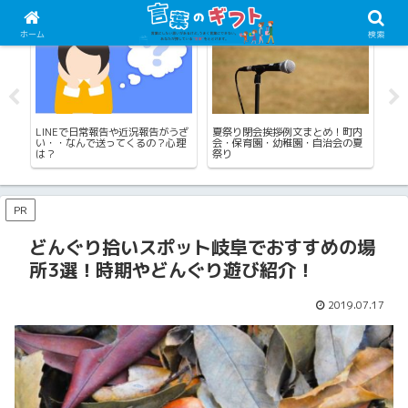
LINEメッセージ例文
四季の言葉（夏）
仕
ホーム
検索
季
LINEで日常報告や近況報告がうざ
夏祭り閉会挨拶例文まとめ！町内
博
・
い・・なんで送ってくるの？心理
会・保育園・幼稚園・自治会の夏
筒
は？
祭り
選
PR
どんぐり拾いスポット岐阜でおすすめの場
所3選！時期やどんぐり遊び紹介！
2019.07.17