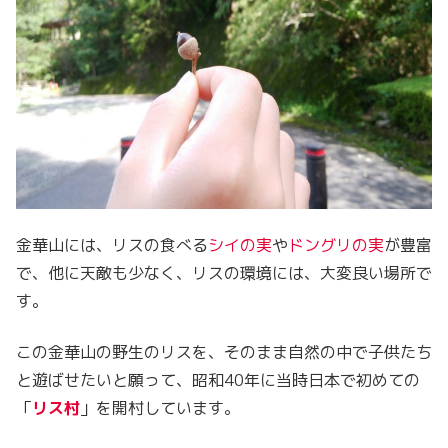
金華山には、リスの食べる
シイの実
や
ドングリの実
が豊富
で、他に天敵も少なく、リスの環境には、大変良い場所で
す。
この金華山の野生のリスを、そのまま自然の中で子供たち
と遊ばせたいと願って、昭和40年に当時日本で初めての
「
リス村
」を開村しています。