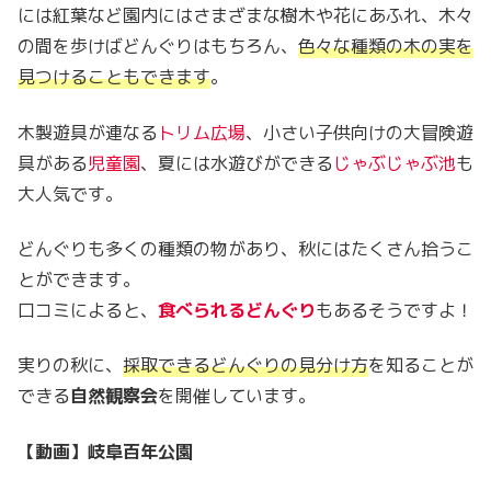
には紅葉など園内にはさまざまな樹木や花にあふれ、木々
の間を歩けばどんぐりはもちろん、
色々な種類の木の実を
見つけることもできます
。
木製遊具が連なる
トリム広場
、小さい子供向けの大冒険遊
具がある
児童園
、夏には水遊びができる
じゃぶじゃぶ池
も
大人気です。
どんぐりも多くの種類の物があり、秋にはたくさん拾うこ
とができます。
口コミによると、
食べられるどんぐり
もあるそうですよ！
実りの秋に、
採取できるどんぐりの見分け方
を知ることが
できる
自然観察会
を開催しています。
【動画】岐阜百年公園