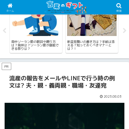
四季の言葉（夏）
学校・幼稚園・保育園の言葉
四
ホーム
検索
添
新盆の挨拶！訪問・施主や喪主・
通知表の保護者コメント例文！高
初
近所への挨拶例まとめ！挨拶文例
校1年・2年・3年向けの書き方ガ
渡
つき
イド
PR
流産の報告をメールやLINEで行う時の例
文は? 夫・親・義両親・職場・友達宛
2023.08.03