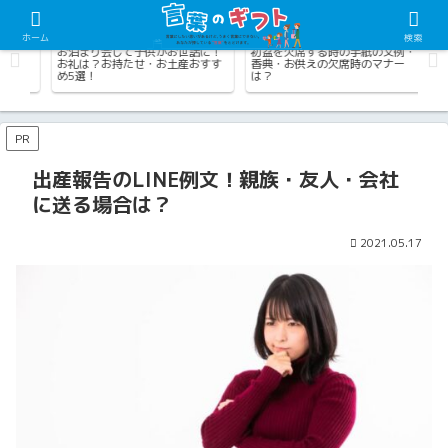
ホーム
検索
学校・幼稚園・保育園の言葉
四季の言葉（夏）
仕
生
お泊まり会して子供がお世話に！
初盆を欠席する時の手紙の文例・
博
お礼は？お持たせ・お土産おすす
香典・お供えの欠席時のマナー
筒
め5選！
は？
選
PR
出産報告のLINE例文！親族・友人・会社
に送る場合は？
2021.05.17