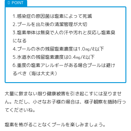
1.感染症の原因菌は塩素によって死滅
2.プールを出た後の清潔管理が大切
3.塩素単体は無臭で人の汗や汚れと反応し塩素臭
になる
4.プールの水の残留塩素濃度は1.0㎎/ℓ以下
5.水道水の残留塩素濃度は0.4㎎/ℓ以下
6.重度の塩素アレルギーがある場合プールは避け
るべき（海は大丈夫）
大量に飲まない限り健康被害を引き起こすには至りませ
ん。ただし、小さなお子様の場合は、様子観察を随時行っ
てくださいね。
塩素を怖がることなくプールを楽しみましょう。