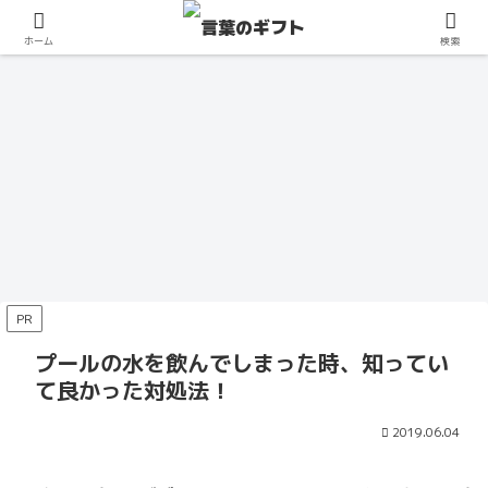
癒やしや励ましの言葉
四季の言葉（夏）
四季の言葉（夏）
LINEメッセージ例文
恋愛の言葉
学習・勉強の言葉
四季の言葉（夏）
ホーム
検索
おば
夏祭
初盆
地震
告白
偏差
夏祭
あち
り閉
を欠
後に
の断
値の
り開
ゃん
会挨
席す
相手
り方
低い
会挨
が亡
拶例
る時
を気
は？
高校
拶例
くな
文ま
の手
遣う
中学
ある
文ま
旅行の言葉
四季の言葉（秋）
スポーツの言葉
由来・歴史・豆知識
学習・勉強の言葉
四季の言葉（秋）
四季の言葉（夏）
った
と
紙の
ビジ
生に
ある5
と
時に
め！
文
ネス
おス
選！
め！
9月で
9月で
夏に
水中
防火
9月で
新盆
友達
町内
例・
メー
スメ
高い
町内
も海
も海
プー
コイ
ポス
も海
の挨
にか
会・
香
ル例
の言
学校
会・
水浴
水
ルへ
ン落
ター
水浴
拶！
ける
保育
典・
文集
い方
に通
保育
が九
浴！
食べ
とし
の書
が関
訪
言葉
園・
お供
【社
と気
う生
園・
州で
関西
物を
の確
き方
東で
問・
は？
幼稚
えの
内・
まず
徒と
幼稚
学校・幼稚園・保育園の言葉
由来・歴史・豆知識
スポーツの言葉
仕事・職場の言葉
お金の言葉
仕事・職場の言葉
行え
で泳
持ち
率を
小学
行え
施主
して
園・
欠席
取引
い時
の違
園・
る場
げる
込み
上げ
生
る場
や喪
あげ
自治
時の
先
の対
い
自治
家庭
病気
部活
博物
おひ
人権
所5
場所5
する
るコ
編！
所10
主・
られ
会の
マナ
宛】
処
は？
会の
の日
平癒
の遅
館実
ねり
標語
選！
選！
とき
ツ
コン
選！
近所
るこ
夏祭
ー
法！
夏祭
ポス
の神
刻言
習の
の作
はど
初秋
安全
の注
は、
クー
初秋
への
と
り
は？
り
ター
社！
い訳
お礼
り方
のよ
の海
に泳
意点
指の
ルに
の海
挨拶
は？
の書
神奈
例文
状の
解
うに
水浴
ぐた
とオ
離し
入選
水浴
例ま
き方
川で
10
書き
説！
作れ
で気
めに
スス
方に
する
で気
と
小学
ご利
選！
方！
シン
ばい
をつ
は？
メの
あっ
に
をつ
め！
PR
生
益が
大事
封筒
プル
い
ける
おや
た！
は？
ける
挨拶
編！
ある
な試
の宛
な包
の？
こと
つを
標語
こと
文例
コン
と評
合の
名は
み方
職場
は？
紹介
はど
は？
つき
プールの水を飲んでしまった時、知ってい
クー
判な
日に
どう
から
での
うす
ルに
神社5
遅刻
す
扇子
ハラ
る？
て良かった対処法！
入選
選！
した
る？
や首
スメ
する
お参
らど
宛先
飾り
ント
基準
りの
うす
別例
ま
防止
は？
作法
る？
文3
で！
をテ
2019.06.04
簡単
は？
選！
ーマ
に書
に考
くコ
えて
ツ
みよ