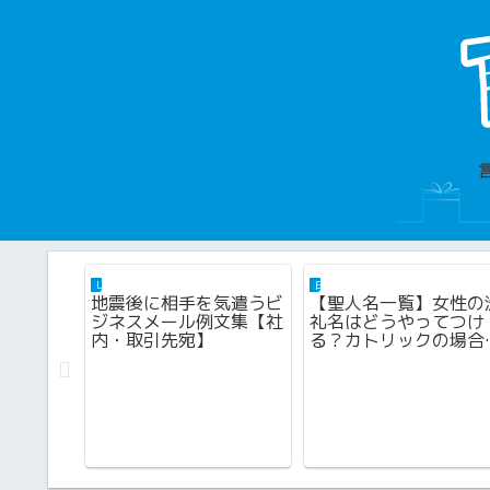
LINEメッセージ例文
由来・歴史・豆知識
地震後に相手を気遣うビ
【聖人名一覧】女性の
ジネスメール例文集【社
礼名はどうやってつけ
内・取引先宛】
る？カトリックの場合
け？
き方は？
知ってお
は？！