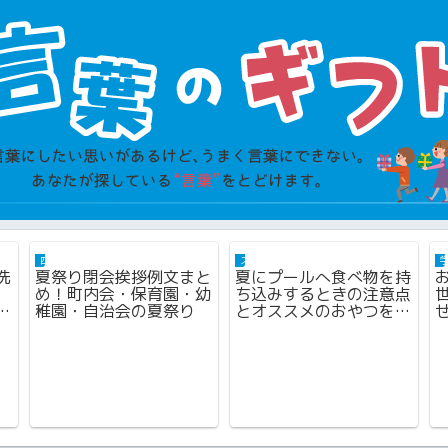
四季の言葉（夏）
スポーツの言葉
洗
夏祭り閉会挨拶例文まと
夏にプールへ食べ物を持
め！町内会・保育園・幼
ち込みするときの注意点
だ
稚園・自治会の夏祭り
とオススメのおやつを紹
介