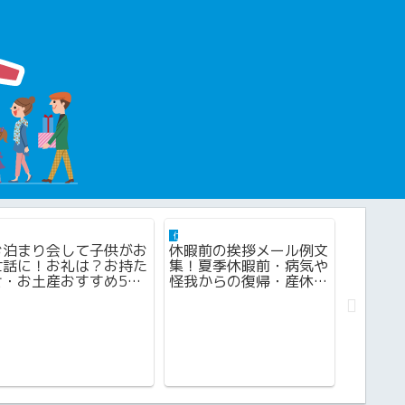
学校・幼稚園・保育園の言葉
仕事・職場の言葉
仕事・職場
お泊まり会して子供がお
休暇前の挨拶メール例文
人権標
世話に！お礼は？お持た
集！夏季休暇前・病気や
ればい
せ・お土産おすすめ5
怪我からの復帰・産休や
ラスメ
選！
育休
に考え