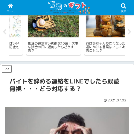
スポーツの言葉
癒やしや励ましの言葉
由
ホーム
検索
い
部活の遅刻言い訳例文10選！大事
おばあちゃんが亡くなった時に友
病
を
な試合の日に遅刻したらどうす
達にかける言葉は？してあげられ
が
る？
ることは？
作
PR
バイトを辞める連絡をLINEでしたら既読
無視・・・どう対応する？
2021.07.02